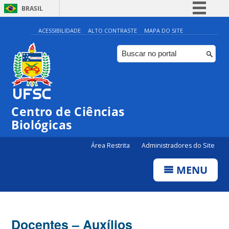
BRASIL
Simplifique!
ACESSIBILIDADE
ALTO CONTRASTE
MAPA DO SITE
Comunica BR
Participe
Acesso à informação
Legislação
Centro de Ciências
Canais
Biológicas
Área Restrita
Administradores do Site
MENU
Docentes – Auxílios