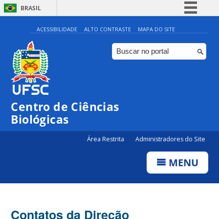
BRASIL
Simplifique!
ACESSIBILIDADE
ALTO CONTRASTE
MAPA DO SITE
Comunica BR
Participe
Acesso à informação
Legislação
Centro de Ciências
Canais
Biológicas
Área Restrita
Administradores do Site
MENU
Contatos da Direção