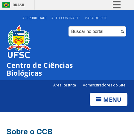
BRASIL
Simplifique!
ACESSIBILIDADE
ALTO CONTRASTE
MAPA DO SITE
Comunica BR
Participe
Acesso à informação
Legislação
Centro de Ciências
Canais
Biológicas
Área Restrita
Administradores do Site
MENU
Sobre o CCB