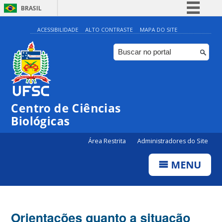
BRASIL
Simplifique!
ACESSIBILIDADE
ALTO CONTRASTE
MAPA DO SITE
Comunica BR
Participe
Acesso à informação
Legislação
Centro de Ciências
Canais
Biológicas
Área Restrita
Administradores do Site
MENU
Orientações quanto a situação