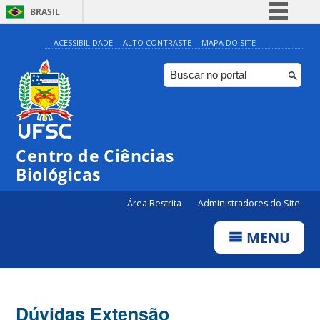
BRASIL
Simplifique!
ACESSIBILIDADE
ALTO CONTRASTE
MAPA DO SITE
Comunica BR
Participe
Acesso à informação
Legislação
Centro de Ciências
Canais
Biológicas
Área Restrita
Administradores do Site
MENU
Dúvidas Extensão