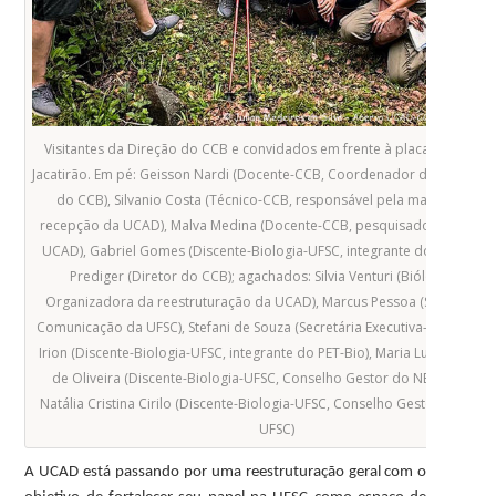
Visitantes da Direção do CCB e convidados em frente à placa da Trilha
Jacatirão. Em pé: Geisson Nardi (Docente-CCB, Coordenador de Espaço Fí
do CCB), Silvanio Costa (Técnico-CCB, responsável pela manutanção 
recepção da UCAD), Malva Medina (Docente-CCB, pesquisadora atuante
UCAD), Gabriel Gomes (Discente-Biologia-UFSC, integrante do PET-Bio), 
Prediger (Diretor do CCB); agachados: Silvia Venturi (Bióloga-CCB,
Organizadora da reestruturação da UCAD), Marcus Pessoa (Secretário 
Comunicação da UFSC), Stefani de Souza (Secretária Executiva-SECOM), L
Irion (Discente-Biologia-UFSC, integrante do PET-Bio), Maria Luiza Dale M
de Oliveira (Discente-Biologia-UFSC, Conselho Gestor do NEAmb-UFSC)
Natália Cristina Cirilo (Discente-Biologia-UFSC, Conselho Gestor do NEA
UFSC)
A UCAD está passando por uma reestruturação geral com o