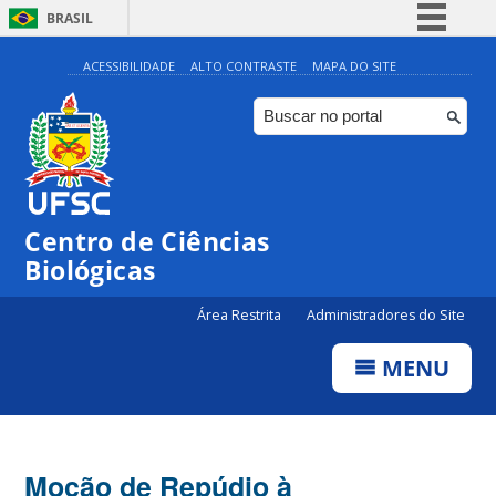
BRASIL
Simplifique!
ACESSIBILIDADE
ALTO CONTRASTE
MAPA DO SITE
Comunica BR
Participe
Acesso à informação
Legislação
Centro de Ciências
Canais
Biológicas
Área Restrita
Administradores do Site
MENU
Moção de Repúdio à