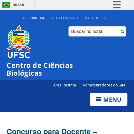
BRASIL
Simplifique!
ACESSIBILIDADE
ALTO CONTRASTE
MAPA DO SITE
Comunica BR
Participe
Acesso à informação
Legislação
Centro de Ciências
Canais
Biológicas
Área Restrita
Administradores do Site
MENU
Concurso para Docente –