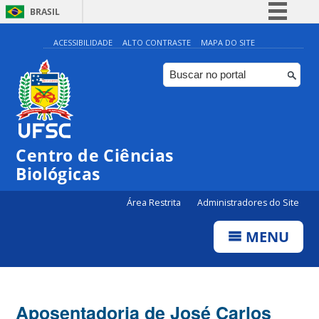
BRASIL
Simplifique!
ACESSIBILIDADE
ALTO CONTRASTE
MAPA DO SITE
Comunica BR
Participe
Acesso à informação
Legislação
Centro de Ciências
Canais
Biológicas
Área Restrita
Administradores do Site
MENU
Aposentadoria de José Carlos