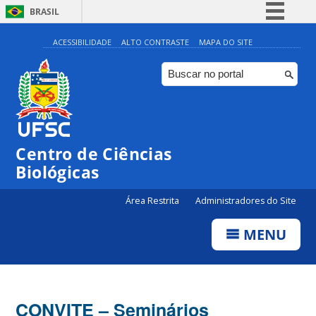
BRASIL
Simplifique!
ACESSIBILIDADE
ALTO CONTRASTE
MAPA DO SITE
Comunica BR
Participe
Acesso à informação
Legislação
Centro de Ciências
Canais
Biológicas
Área Restrita
Administradores do Site
MENU
CONVITE – Seminários