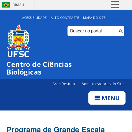
BRASIL
Simplifique!
ACESSIBILIDADE
ALTO CONTRASTE
MAPA DO SITE
Comunica BR
Participe
Acesso à informação
Legislação
Centro de Ciências
Canais
Biológicas
Área Restrita
Administradores do Site
MENU
Programa de Grande Escala