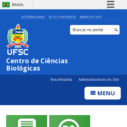
BRASIL
Simplifique!
ACESSIBILIDADE
ALTO CONTRASTE
MAPA DO SITE
Comunica BR
Participe
Acesso à informação
Legislação
Centro de Ciências
Canais
Biológicas
Área Restrita
Administradores do Site
MENU