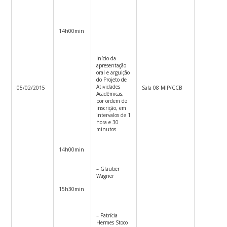
14h00min
Início da
apresentação
oral e arguição
do Projeto de
Atividades
05/02/2015
Sala 08 MIP/CCB
Acadêmicas,
por ordem de
inscrição, em
intervalos de 1
hora e 30
minutos.
14h00min
– Glauber
Wagner
15h30min
– Patrícia
Hermes Stoco