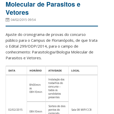
Molecular de Parasitos e
Vetores
04/02/2015 09:54
Ajuste do cronograma de provas do concurso
público para o Campus de Florianópolis, de que trata
o Edital 299/DDP/2014, para o campo de
conhecimento: Parasitologia/Biologia Molecular de
Parasitos e Vetores.
DATA
HORÁRIO
ATIVIDADE
LOCAL
Instalação dos
trabalhos do
8h00min
concurso –
às
todos os
08h10min
candidatos
presentes
Sorteio de dois
02/02/2015
pontos do
Sala 08 MIP/CCB
08h10min
conteúdo