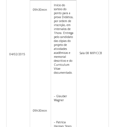
Início do
sorteio do
09h30min
ponto para a
prova Didática,
por ordem de
inscrição, em
intervalos de
1hora. Entrega
pelo candidato
das cópias do
projeto de
atividades
acadêmicas e
Sala 08 MIP/CCB
04/02/2015
memorial
descritivo e do
Curriculum
Vitae
documentado.
– Glauber
Wagner
09h30min
– Patrícia
Hermes Stoco