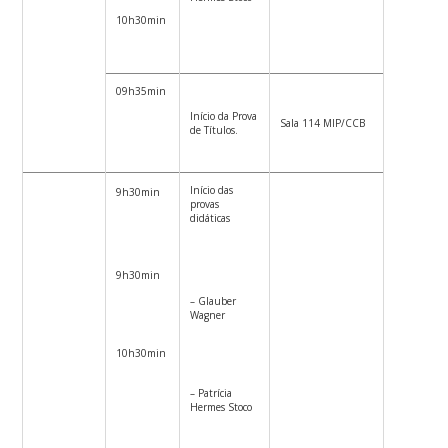
10h30min
09h35min
Início da Prova
Sala 114 MIP/CCB
de Títulos.
Início das
9h30min
provas
didáticas
9h30min
– Glauber
Wagner
10h30min
– Patrícia
Hermes Stoco