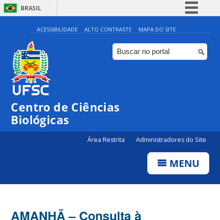
BRASIL
Simplifique!
ACESSIBILIDADE
ALTO CONTRASTE
MAPA DO SITE
Comunica BR
Participe
Acesso à informação
Legislação
Centro de Ciências
Canais
Biológicas
Área Restrita
Administradores do Site
MENU
AMANHÃ – Consulta à