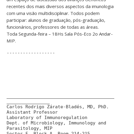
recentes dos mais diversos aspectos da imunologia
com uma visão multidisciplinar. Todos podem
participar: alunos de graduação, pós-graduação,
funcionários, professores de todas as áreas.
Toda Segunda-feira – 18Hs Sala Pós-Eco 2o Andar-
MIP.
------------------
________________________________________
________________
Carlos Rodrigo Zárate-Bladés, MD, PhD.
Assistant Professor
Laboratory of Immunoregulation
Dept. of Microbiology, Immunology and
Parasitology, MIP
Sector F, Block A, Room 214-215