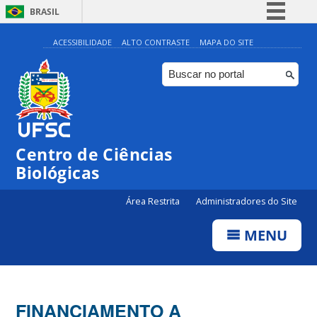
BRASIL
Simplifique!
ACESSIBILIDADE
ALTO CONTRASTE
MAPA DO SITE
Comunica BR
Participe
Acesso à informação
Legislação
Centro de Ciências
Canais
Biológicas
Área Restrita
Administradores do Site
MENU
FINANCIAMENTO A