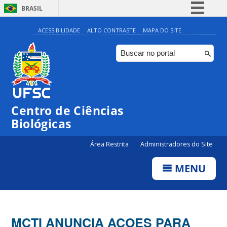
BRASIL
Simplifique!
ACESSIBILIDADE
ALTO CONTRASTE
MAPA DO SITE
Comunica BR
Participe
Acesso à informação
Legislação
Centro de Ciências
Canais
Biológicas
Área Restrita
Administradores do Site
MENU
MCTI ANUNCIA ACOES PARA