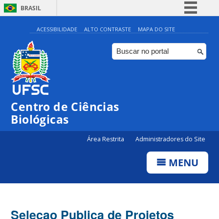
BRASIL
Simplifique!
ACESSIBILIDADE
ALTO CONTRASTE
MAPA DO SITE
Comunica BR
Participe
Acesso à informação
Legislação
Centro de Ciências
Canais
Biológicas
Área Restrita
Administradores do Site
MENU
Selecao Publica de Projetos