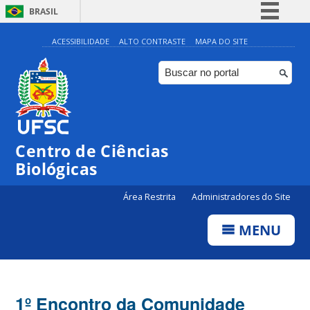
BRASIL
Simplifique!
ACESSIBILIDADE
ALTO CONTRASTE
MAPA DO SITE
Comunica BR
Participe
Acesso à informação
Legislação
Centro de Ciências
Canais
Biológicas
Área Restrita
Administradores do Site
MENU
1º Encontro da Comunidade