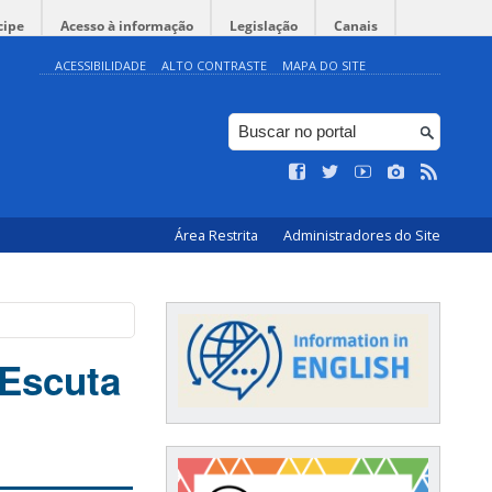
cipe
Acesso à informação
Legislação
Canais
ACESSIBILIDADE
ALTO CONTRASTE
MAPA DO SITE
Área Restrita
Administradores do Site
Escuta