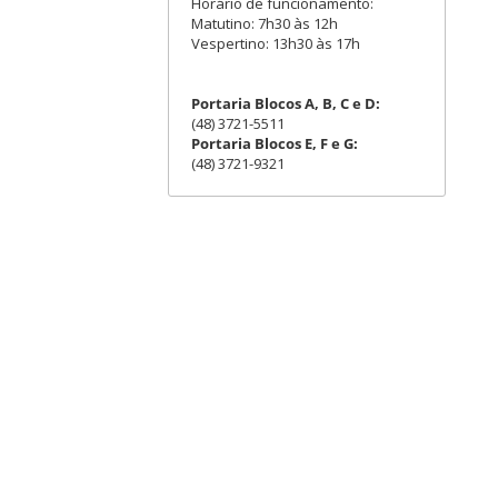
Horário de funcionamento:
Matutino: 7h30 às 12h
Vespertino: 13h30 às 17h
Portaria Blocos A, B, C e D:
(48) 3721-5511
Portaria Blocos E, F e G:
(48) 3721-9321