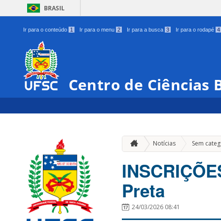
BRASIL
Ir para o conteúdo
1
Ir para o menu
2
Ir para a busca
3
Ir para o rodapé
4
Centro de Ciências B
Notícias
Sem categ
INSCRIÇÕES
Preta
24/03/2026 08:41