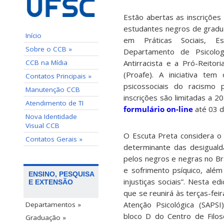
Estão abertas as inscrições
estudantes negros de gradu
Início
em Práticas Sociais, E
Sobre o CCB »
Departamento de Psicolog
CCB na Mídia
Antirracista e a Pró-Reitor
(Proafe). A iniciativa tem
Contatos Principais »
psicossociais do racismo p
Manutenção CCB
inscrições são limitadas a 2
Atendimento de TI
formulário on-line
até 03 d
Nova Identidade
Visual CCB
O Escuta Preta considera o 
Contatos Gerais »
determinante das desigualda
pelos negros e negras no Bra
e sofrimento psíquico, além 
ENSINO, PESQUISA
injustiças sociais”. Nesta e
E EXTENSÃO
que se reunirá às terças-fei
Atenção Psicológica (SAPSI
Departamentos »
bloco D do Centro de Filos
Graduação »