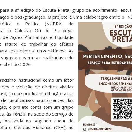
 para a 8ª edição do Escuta Preta, grupo de acolhimento, escut
ação e pós-graduação. O projeto é uma colaboração entre o
Nú
stética e Política (NUPRA) do
ia, o Coletivo Orí de Psicologia
ia de Ações Afirmativas e Equidade
 o intuito de trabalhar os efeitos
ara estudantes universitários. As
0 vagas e devem ser realizadas pelo
e abril de 2026.
racismo institucional como um fator
des e violação de direitos vividas
sil, “o que produz humilhação social
de justificativas naturalizantes das
dição, o projeto conta com um grupo
ras, às 18h30, na sede do Serviço de
), localizada no segundo andar do
ofia e Ciências Humanas (CFH), no