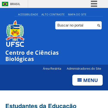
BRASIL
Simplifique!
ACESSIBILIDADE
ALTO CONTRASTE
MAPA DO SITE
Comunica BR
Participe
Acesso à informação
Legislação
Centro de Ciências
Canais
Biológicas
Área Restrita
Administradores do Site
MENU
Estudantes da Educação