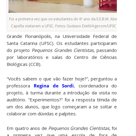
Foi a primeira vez que os estudantes do 6º ano da E.E.B.M. Abel
Capella visitaram a UFSC. Fotos: Gustavo Diehl/Agecom/UFSC
Grande Florianópolis, na Universidade Federal de
Santa Catarina (UFSC). Os estudantes participaram
do projeto
Pequenos Grandes Cientistas
, passando
por laboratórios e salas do Centro de Ciências
Biológicas (CCB).
“Vocês sabem o que vão fazer hoje?”, perguntou a
professora
Regina de Sordi
, coordenadora do
projeto, à turma durante a introdução da visita no
auditório. “Experimentos?” foi a resposta tímida de
um dos alunos, que logo começaram a se soltar e
colaborar com dúvidas e palpites.
Em quatro anos de
Pequenos Grandes Cientistas
, foi
a primeira vez que uma escola de fora de