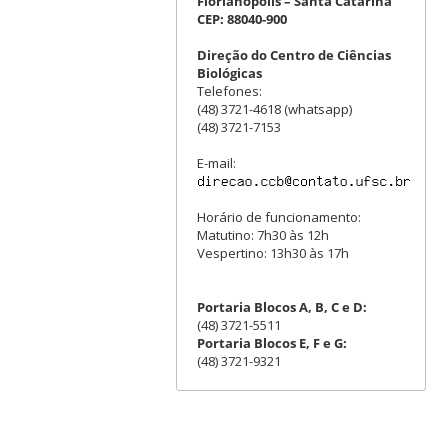
Florianópolis – Santa Catarina
CEP: 88040-900
Direção do Centro de Ciências
Biológicas
Telefones:
(48) 3721-4618 (whatsapp)
(48) 3721-7153
E-mail:
Horário de funcionamento:
Matutino: 7h30 às 12h
Vespertino: 13h30 às 17h
Portaria Blocos A, B, C e D:
(48) 3721-5511
Portaria Blocos E, F e G:
(48) 3721-9321