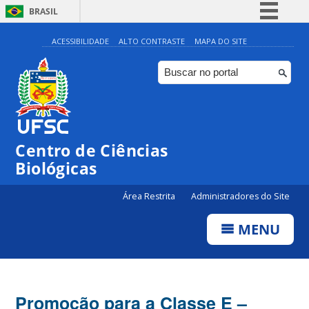
BRASIL
Simplifique!
ACESSIBILIDADE
ALTO CONTRASTE
MAPA DO SITE
Comunica BR
Participe
Acesso à informação
Legislação
Centro de Ciências
Canais
Biológicas
Área Restrita
Administradores do Site
MENU
Promoção para a Classe E –